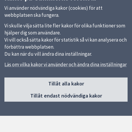
Vi använder nödvändiga kakor (cookies) för att
webbplatsen ska fungera.
Vi skulle vilja sätta lite fler kakor för olika funktioner som
hjälper dig som användare.
Vi vill också sätta kakor för statistik så vi kan analysera och
förbättra webbplatsen.
Du kan när du vill ändra dina inställningar.
Läs om vilka kakor vi använder och ändra dina inställningar
Sidfot
Tillåt alla kakor
Huvudmeny
Tillåt endast nödvändiga kakor
Start
Om förskolan
Verksamhet & pedagogik
Kontakt
Jobba hos oss